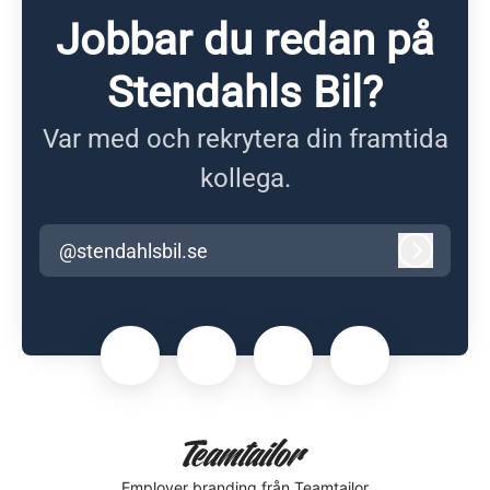
Jobbar du redan på
Stendahls Bil?
Var med och rekrytera din framtida
kollega.
@stendahlsbil.se
Logga in
Employer branding
från Teamtailor