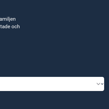
familjen
ttade och