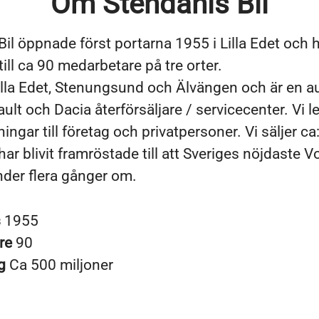
Om Stendahls Bil
Bil öppnade först portarna 1955 i Lilla Edet och 
till ca 90 medarbetare på tre orter.
 Lilla Edet, Stenungsund och Älvängen och är en a
ult och Dacia återförsäljare / servicecenter. Vi l
ingar till företag och privatpersoner. Vi säljer ca
har blivit framröstade till att Sveriges nöjdaste 
der flera gånger om.
s
1955
re
90
ng
Ca 500 miljoner