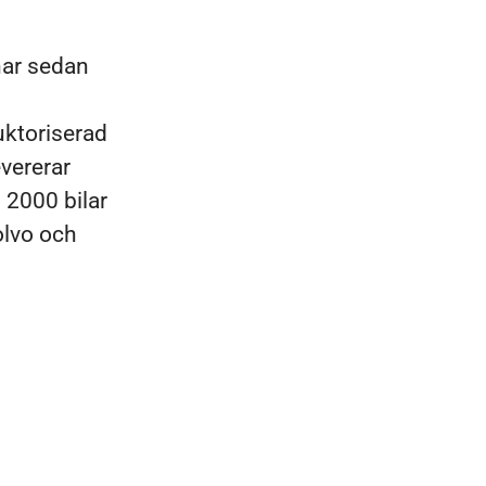
har sedan
uktoriserad
evererar
: 2000 bilar
Volvo och