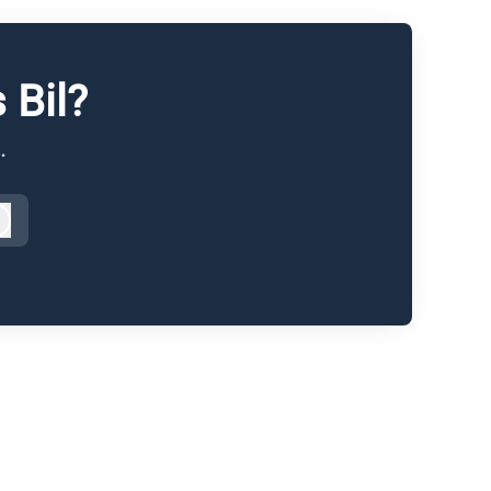
 Bil?
.
Logga in