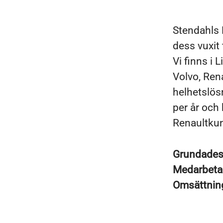
Stendahls 
dess vuxit 
Vi finns i
Volvo, Rena
helhetslösn
per år och 
Renaultkun
Grundade
Medarbeta
Omsättni