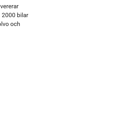
evererar
: 2000 bilar
Volvo och