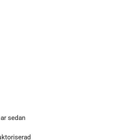
har sedan
uktoriserad