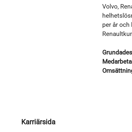
Volvo, Rena
helhetslösn
per år och 
Renaultkun
Grundade
Medarbeta
Omsättni
Karriärsida