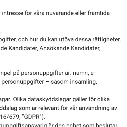
v intresse för våra nuvarande eller framtida
.
gifter, och hur du kan utöva dessa rättigheter.
tade Kandidater, Ansökande Kandidater,
xempel på personuppgifter är: namn, e-
v personuppgifter – såsom insamling,
gar. Olika dataskyddslagar gäller för olika
yddslag som är relevant för vår användning av
016/679, ”GDPR”).
onuppgiftsansvarig är den enhet som beslutar