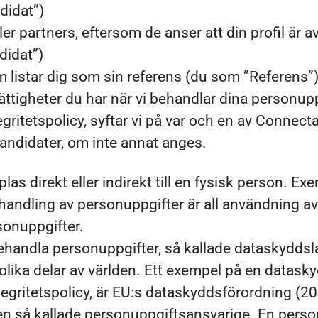
didat”)
ler partners, eftersom de anser att din profil är a
didat”)
m listar dig som sin referens (du som ”Referens”)
rättigheter du har när vi behandlar dina personupp
egritetspolicy, syftar vi på var och en av Connec
didater, om inte annat anges.
as direkt eller indirekt till en fysisk person. E
andling av personuppgifter är all användning a
sonuppgifter.
behandla personuppgifter, så kallade dataskyddsla
olika delar av världen. Ett exempel på en datask
tegritetspolicy, är EU:s dataskyddsförordning (2
 den så kallade personuppgiftsansvarige. En pers