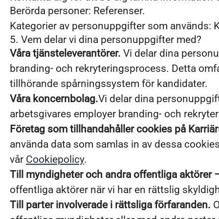
Berörda personer: Referenser.
Kategorier av personuppgifter som används: 
5. Vem delar vi dina personuppgifter med?
Våra tjänsteleverantörer.
Vi delar dina personu
branding- och rekryteringsprocess. Detta omfat
tillhörande spårningssystem för kandidater.
Våra koncernbolag.
Vi delar dina personuppgift
arbetsgivares employer branding- och rekryter
Företag som tillhandahåller cookies på Karriär
använda data som samlas in av dessa cookies i 
vår
Cookiepolicy
.
Till myndigheter och andra offentliga aktörer –
offentliga aktörer när vi har en rättslig skyldig
Till parter involverade i rättsliga förfaranden.
O