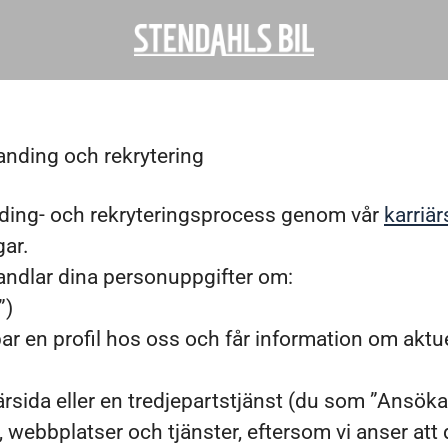
randing och rekrytering
anding- och rekryteringsprocess genom vår
karriär
gar.
ehandlar dina personuppgifter om:
”)
apar en profil hos oss och får information om aktue
ärsida eller en tredjepartstjänst (du som ”Ansök
 webbplatser och tjänster, eftersom vi anser att d