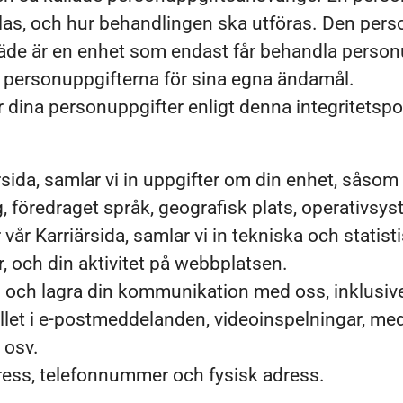
las, och hur behandlingen ska utföras. Den pers
äde är en enhet som endast får behandla personu
 personuppgifterna för sina egna ändamål.
 dina personuppgifter enligt denna integritetspol
sida, samlar vi in uppgifter om din enhet, såsom
, föredraget språk, geografisk plats, operativs
vår Karriärsida, samlar vi in tekniska och stati
 och din aktivitet på webbplatsen.
n och lagra din kommunikation med oss, inklusiv
let i e-postmeddelanden, videoinspelningar, me
 osv.
ress, telefonnummer och fysisk adress.