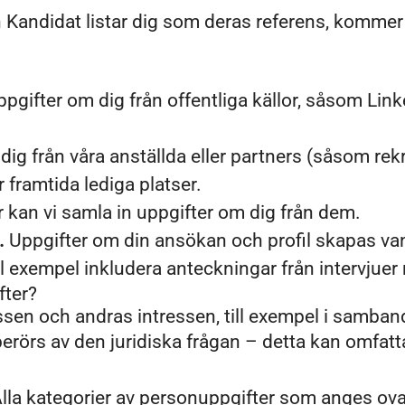
Kandidat listar dig som deras referens, kommer v
pgifter om dig från offentliga källor, såsom Lin
ig från våra anställda eller partners (såsom rekr
r framtida lediga platser.
 kan vi samla in uppgifter om dig från dem.
.
Uppgifter om din ansökan och profil skapas vanl
ll exempel inkludera anteckningar från intervjue
fter?
essen och andras intressen, till exempel i samban
erörs av den juridiska frågan – detta kan omfatt
lla kategorier av personuppgifter som anges ov